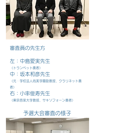
審査員の先生方
左：中島愛実先生
（トランペット奏者）
​中：坂本和彦先生
（元・学校法人尚美学園助教授、クラリネット奏
者）
右：小串俊寿先生
（東京音楽大学教授、サキソフォーン奏者）
予選大会審査の様子