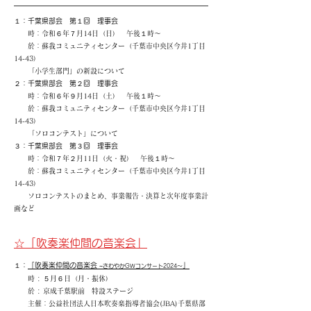
１：千葉県部会 第１回 理事会
時：令和６年７月14日（日） 午後１時〜
於：蘇我コミュニティセンター（千葉市中央区今井1丁目
14-43）
「小学生部門」の新設について
２：千葉県部会 第２回 理事会
時：令和６年９月14日（土） 午後１時〜
於：蘇我コミュニティセンター（千葉市中央区今井1丁目
14-43）
「ソロコンテスト」について
３：千葉県部会 第３回 理事会
時：令和７年２月11日（火・祝） 午後１時〜
於：蘇我コミュニティセンター（千葉市中央区今井1丁目
14-43）
ソロコンテストのまとめ、事業報告・決算と次年度事業計
画など
☆「吹奏楽仲間の音楽会」
１：
「吹奏楽仲間の音楽会
」
~さわやかGWコンサート2024～
時 : ５月６日（月・振休）
於 : 京成千葉駅前 特設ステージ
主催：公益社団法人日本吹奏楽指導者協会(JBA)千葉県部