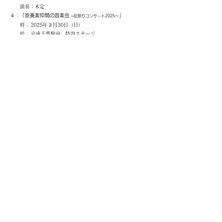
​ 演奏：未定
４：
「吹奏楽仲間の音楽会
」
~花祭りコンサート2025～
時 : 2025年３月30日（日）
於 : 京成千葉駅前 特設ステージ
主催：公益社団法人日本吹奏楽指導者協会(JBA)千葉県部
会
後援：千葉市 千葉市教育委員会 千葉県吹奏楽連盟
（予定）
協賛：株式会社下倉楽器 株式会社プランエム
​ 演奏：未定
☆「ソロコンテスト」
参加要項については、６月１日以降、HPに掲載予定です。
１：
「令和６年度 全日本ソロコンテスト千葉県大会 予選会」
音源審査 非公開
２：「令和６年度 全日本管打楽器ソロコンテスト千葉県大会
本選会」
時 : 2025年１月５日
（日） 一般公開
於 : 蘇我コミュニティーセンター（千葉市中央区今井1-
14-43）
主催：公益社団法人日本吹奏楽指導者協会(JBA)千葉県部
会