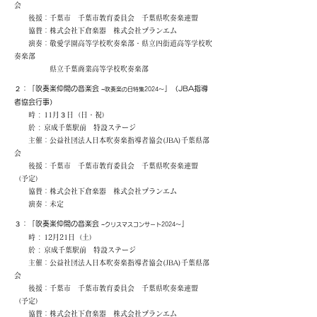
会
後援：千葉市 千葉市教育委員会 千葉県吹奏楽連盟
協賛：株式会社下倉楽器 株式会社プランエム
​ 演奏：敬愛学園高等学校吹奏楽部・県立四街道高等学校吹
奏楽部
県立千葉商業高等学校吹奏楽部
２：
「吹奏楽仲間の音楽会
」（JBA指導
~吹奏楽の日特集2024～
者協会行事）
時 : 11月３日（日・祝）
於 : 京成千葉駅前 特設ステージ
主催：公益社団法人日本吹奏楽指導者協会(JBA)千葉県部
会
後援：千葉市 千葉市教育委員会 千葉県吹奏楽連盟
（予定）
協賛：株式会社下倉楽器 株式会社プランエム
​ 演奏：未定
３：
「吹奏楽仲間の音楽会
」
~クリスマスコンサート2024～
時 : 12月21日（土）
於 : 京成千葉駅前 特設ステージ
主催：公益社団法人日本吹奏楽指導者協会(JBA)千葉県部
会
後援：千葉市 千葉市教育委員会 千葉県吹奏楽連盟
（予定）
協賛：株式会社下倉楽器 株式会社プランエム